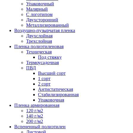
Упаковочный
Малярный
С логотипом
Двухсторонний
Металлизированный
Воздушно-пузырчатая пленка
Двухслойная
Трехслойная
Пленка полиэтиленовая
Техническая
Под стяжку
Термоусадочная
ПВД
Высший сорт
1 сорт
2 сорт
Антистатическая
Стабилизированная
Упаковочная
Пленка армированная
120 г/м2
140 г/м2
200 г/м2
Вспененный полиэтилен
Листовой