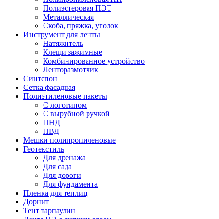
Полиэстеровая ПЭТ
Металлическая
Скоба, пряжка, уголок
Инструмент для ленты
Натяжитель
Клещи зажимные
Комбинированное устройство
Ленторазмотчик
Синтепон
Сетка фасадная
Полиэтиленовые пакеты
С логотипом
С вырубной ручкой
ПНД
ПВД
Мешки полипропиленовые
Геотекстиль
Для дренажа
Для сада
Для дороги
Для фундамента
Пленка для теплиц
Дорнит
Тент тарпаулин