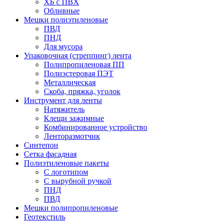
ХБ с ПВХ
Обливные
Мешки полиэтиленовые
ПВД
ПНД
Для мусора
Упаковочная (стреппинг) лента
Полипропиленовая ПП
Полиэстеровая ПЭТ
Металлическая
Скоба, пряжка, уголок
Инструмент для ленты
Натяжитель
Клещи зажимные
Комбинированное устройство
Ленторазмотчик
Синтепон
Сетка фасадная
Полиэтиленовые пакеты
С логотипом
С вырубной ручкой
ПНД
ПВД
Мешки полипропиленовые
Геотекстиль