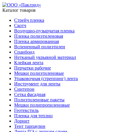
Каталог товаров
Стрейч пленка
Скотч
Воздушно-пузырчатая пленка
Пленка полиэтиленовая
Пленка армированная
Вспененный полиэтилен
Спанбонд
Нетканый укрывной материал
Клейкая лента
Перчатки рабочие
Мешки полиэтиленовые
Упаковочная (стреппинг) лента
Инструмент для ленты
Синтепон
Сетка фасадная
Полиэтиленовые пакеты
Мешки полипропиленовые
Геотекстиль
Пленка для теплиц
Дорнит
Тент тарпаулин
Лента ПЭ с липким слоем