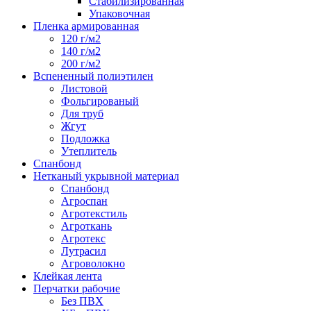
Стабилизированная
Упаковочная
Пленка армированная
120 г/м2
140 г/м2
200 г/м2
Вспененный полиэтилен
Листовой
Фольгированый
Для труб
Жгут
Подложка
Утеплитель
Спанбонд
Нетканый укрывной материал
Спанбонд
Агроспан
Агротекстиль
Агроткань
Агротекс
Лутрасил
Агроволокно
Клейкая лента
Перчатки рабочие
Без ПВХ