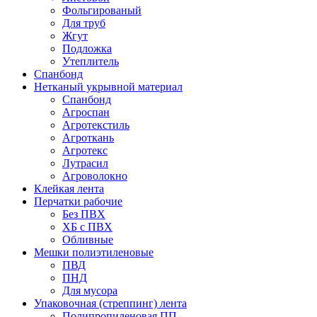
Фольгированый
Для труб
Жгут
Подложка
Утеплитель
Спанбонд
Нетканый укрывной материал
Спанбонд
Агроспан
Агротекстиль
Агроткань
Агротекс
Лутрасил
Агроволокно
Клейкая лента
Перчатки рабочие
Без ПВХ
ХБ с ПВХ
Обливные
Мешки полиэтиленовые
ПВД
ПНД
Для мусора
Упаковочная (стреппинг) лента
Полипропиленовая ПП