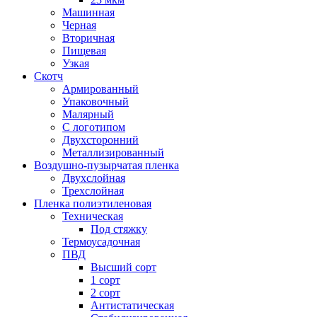
Машинная
Черная
Вторичная
Пищевая
Узкая
Скотч
Армированный
Упаковочный
Малярный
С логотипом
Двухсторонний
Металлизированный
Воздушно-пузырчатая пленка
Двухслойная
Трехслойная
Пленка полиэтиленовая
Техническая
Под стяжку
Термоусадочная
ПВД
Высший сорт
1 сорт
2 сорт
Антистатическая