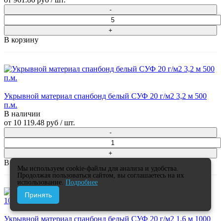
В корзину
Укрывной материал спанбонд белый СУФ 20 г/м2 3,2 м 500
п.м.
В наличии
от
10 119.48 руб
/ шт.
В корзину
Мы используем cookie-файлы для анализа и удобства.
Продолжая пользоваться сайтом, вы соглашаетесь на их
использование.
Подробнее
Принять
Укрывной материал спанбонд белый СУФ 20 г/м2 1,6 м 1000