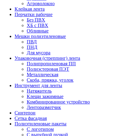
Агроволокно
Клейкая лента
Перчатки рабочие
Без ПВХ
ХБ с ПВХ
Обливные
Мешки полиэтиленовые
ПВД
ПНД
Для мусора
Упаковочная (стреппинг) лента
Полипропиленовая ПП
Полиэстеровая ПЭТ
Металлическая
Скоба, пряжка, уголок
Инструмент для ленты
Натяжитель
Клещи зажимные
Комбинированное устройство
Ленторазмотчик
Синтепон
Сетка фасадная
Полиэтиленовые пакеты
С логотипом
С вырубной ручкой