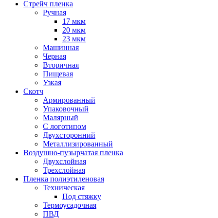
Стрейч пленка
Ручная
17 мкм
20 мкм
23 мкм
Машинная
Черная
Вторичная
Пищевая
Узкая
Скотч
Армированный
Упаковочный
Малярный
С логотипом
Двухсторонний
Металлизированный
Воздушно-пузырчатая пленка
Двухслойная
Трехслойная
Пленка полиэтиленовая
Техническая
Под стяжку
Термоусадочная
ПВД