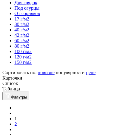
Для грядок
Под огурцы
От сорняков
17 г/м2
30 г/м2
40 г/м2
42 г/м2
60 г/м2
80 г/м2
100 г/м2
120 г/м2
150 г/м2
Сортировать по:
новизне
популярности
цене
Карточки
Список
Таблица
Фильтры
1
2