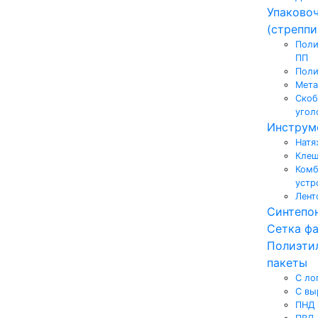
Упаково
(стреппи
Поли
ПП
Поли
Мета
Скоб
угол
Инструм
Натя
Клещ
Комб
устр
Лент
Синтепо
Сетка ф
Полиэти
пакеты
С ло
С вы
ПНД