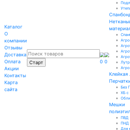
Под
Утеп
Спанбон
Нетканы
Каталог
материа
О
Спан
компании
Агро
Агро
Отзывы
Агро
Доставка
Агро
Оплата
0
0
Лутр
Акции
Агро
Клейкая 
Контакты
Перчатк
Карта
Без 
сайта
ХБ с
Обл
Мешки
полиэти
ПВД
ПНД
Для 