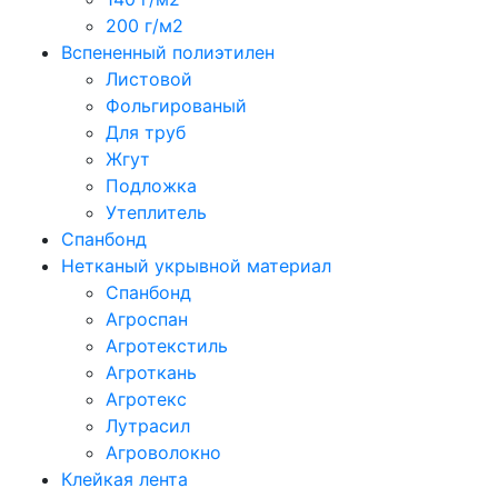
200 г/м2
Вспененный полиэтилен
Листовой
Фольгированый
Для труб
Жгут
Подложка
Утеплитель
Спанбонд
Нетканый укрывной материал
Спанбонд
Агроспан
Агротекстиль
Агроткань
Агротекс
Лутрасил
Агроволокно
Клейкая лента