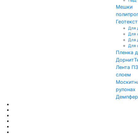
ПВД
Мешки
полипро
Геотекст
Для 
Для 
Для 
Для 
Пленка д
Дорнит
Т
Лента ПЭ
слоем
Москитна
рулонах
Демпфер