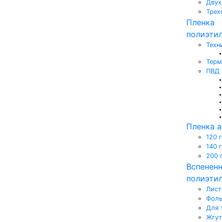
Двух
Трех
Пленка
полиэти
Техн
Терм
ПВД
Пленка 
120 
140 
200 
Вспенен
полиэти
Лист
Фоль
Для 
Жгут