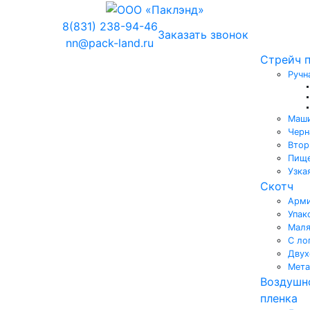
8(831) 238-94-46
Заказать звонок
nn@pack-land.ru
Стрейч 
Ручн
Маши
Черн
Втор
Пище
Узка
Скотч
Арм
Упак
Мал
С ло
Двух
Мета
Воздушн
пленка