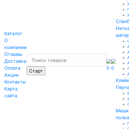
Спан
Нетк
Каталог
мате
О
компании
Отзывы
Доставка
Оплата
0
0
Акции
Клейк
Контакты
Перча
Карта
сайта
Мешк
поли