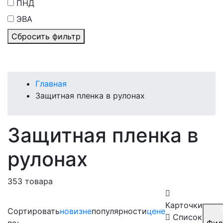
ПНД
ЭВА
Сбросить фильтр
Главная
Защитная пленка в рулонах
Защитная пленка в
рулонах
353 товара
Карточки
Сортировать
новизне
популярности
цене
Список
по:
Фил