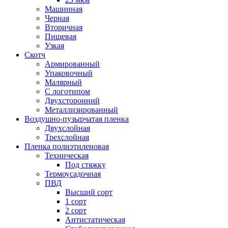
Машинная
Черная
Вторичная
Пищевая
Узкая
Скотч
Армированный
Упаковочный
Малярный
С логотипом
Двухсторонний
Металлизированный
Воздушно-пузырчатая пленка
Двухслойная
Трехслойная
Пленка полиэтиленовая
Техническая
Под стяжку
Термоусадочная
ПВД
Высший сорт
1 сорт
2 сорт
Антистатическая