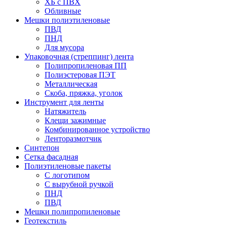
ХБ с ПВХ
Обливные
Мешки полиэтиленовые
ПВД
ПНД
Для мусора
Упаковочная (стреппинг) лента
Полипропиленовая ПП
Полиэстеровая ПЭТ
Металлическая
Скоба, пряжка, уголок
Инструмент для ленты
Натяжитель
Клещи зажимные
Комбинированное устройство
Ленторазмотчик
Синтепон
Сетка фасадная
Полиэтиленовые пакеты
С логотипом
С вырубной ручкой
ПНД
ПВД
Мешки полипропиленовые
Геотекстиль