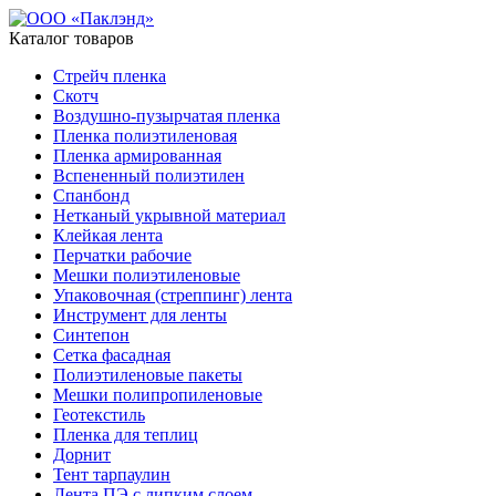
Каталог товаров
Стрейч пленка
Скотч
Воздушно-пузырчатая пленка
Пленка полиэтиленовая
Пленка армированная
Вспененный полиэтилен
Спанбонд
Нетканый укрывной материал
Клейкая лента
Перчатки рабочие
Мешки полиэтиленовые
Упаковочная (стреппинг) лента
Инструмент для ленты
Синтепон
Сетка фасадная
Полиэтиленовые пакеты
Мешки полипропиленовые
Геотекстиль
Пленка для теплиц
Дорнит
Тент тарпаулин
Лента ПЭ с липким слоем