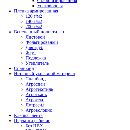
Стабилизированная
Упаковочная
Пленка армированная
120 г/м2
140 г/м2
200 г/м2
Вспененный полиэтилен
Листовой
Фольгированый
Для труб
Жгут
Подложка
Утеплитель
Спанбонд
Нетканый укрывной материал
Спанбонд
Агроспан
Агротекстиль
Агроткань
Агротекс
Лутрасил
Агроволокно
Клейкая лента
Перчатки рабочие
Без ПВХ