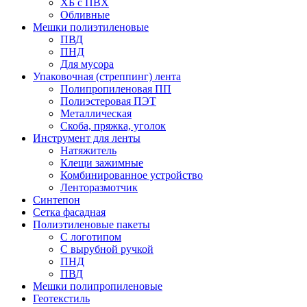
ХБ с ПВХ
Обливные
Мешки полиэтиленовые
ПВД
ПНД
Для мусора
Упаковочная (стреппинг) лента
Полипропиленовая ПП
Полиэстеровая ПЭТ
Металлическая
Скоба, пряжка, уголок
Инструмент для ленты
Натяжитель
Клещи зажимные
Комбинированное устройство
Ленторазмотчик
Синтепон
Сетка фасадная
Полиэтиленовые пакеты
С логотипом
С вырубной ручкой
ПНД
ПВД
Мешки полипропиленовые
Геотекстиль