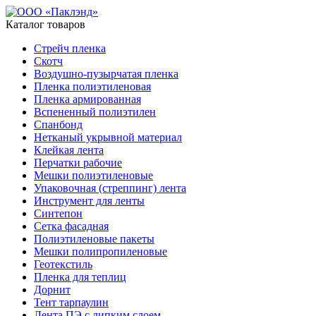
Каталог товаров
Стрейч пленка
Скотч
Воздушно-пузырчатая пленка
Пленка полиэтиленовая
Пленка армированная
Вспененный полиэтилен
Спанбонд
Нетканый укрывной материал
Клейкая лента
Перчатки рабочие
Мешки полиэтиленовые
Упаковочная (стреппинг) лента
Инструмент для ленты
Синтепон
Сетка фасадная
Полиэтиленовые пакеты
Мешки полипропиленовые
Геотекстиль
Пленка для теплиц
Дорнит
Тент тарпаулин
Лента ПЭ с липким слоем