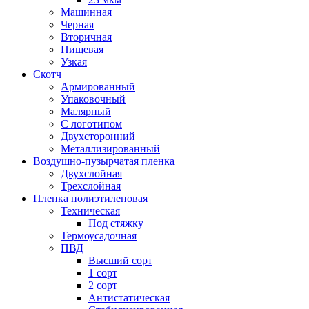
Машинная
Черная
Вторичная
Пищевая
Узкая
Скотч
Армированный
Упаковочный
Малярный
С логотипом
Двухсторонний
Металлизированный
Воздушно-пузырчатая пленка
Двухслойная
Трехслойная
Пленка полиэтиленовая
Техническая
Под стяжку
Термоусадочная
ПВД
Высший сорт
1 сорт
2 сорт
Антистатическая