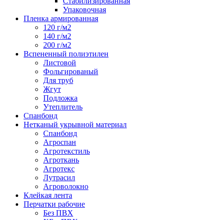
Стабилизированная
Упаковочная
Пленка армированная
120 г/м2
140 г/м2
200 г/м2
Вспененный полиэтилен
Листовой
Фольгированый
Для труб
Жгут
Подложка
Утеплитель
Спанбонд
Нетканый укрывной материал
Спанбонд
Агроспан
Агротекстиль
Агроткань
Агротекс
Лутрасил
Агроволокно
Клейкая лента
Перчатки рабочие
Без ПВХ