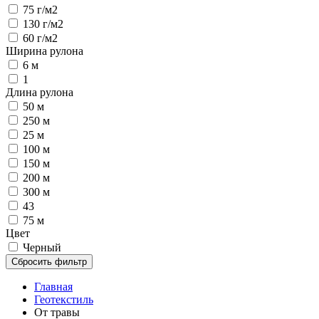
75 г/м2
130 г/м2
60 г/м2
Ширина рулона
6 м
1
Длина рулона
50 м
250 м
25 м
100 м
150 м
200 м
300 м
43
75 м
Цвет
Черный
Сбросить фильтр
Главная
Геотекстиль
От травы