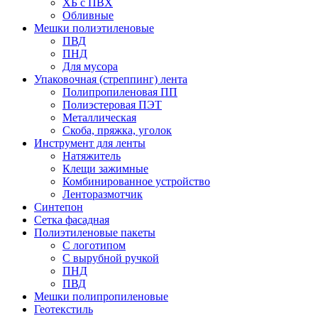
ХБ с ПВХ
Обливные
Мешки полиэтиленовые
ПВД
ПНД
Для мусора
Упаковочная (стреппинг) лента
Полипропиленовая ПП
Полиэстеровая ПЭТ
Металлическая
Скоба, пряжка, уголок
Инструмент для ленты
Натяжитель
Клещи зажимные
Комбинированное устройство
Ленторазмотчик
Синтепон
Сетка фасадная
Полиэтиленовые пакеты
С логотипом
С вырубной ручкой
ПНД
ПВД
Мешки полипропиленовые
Геотекстиль