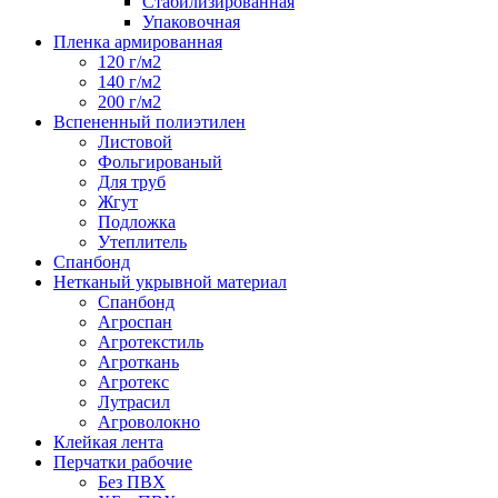
Стабилизированная
Упаковочная
Пленка армированная
120 г/м2
140 г/м2
200 г/м2
Вспененный полиэтилен
Листовой
Фольгированый
Для труб
Жгут
Подложка
Утеплитель
Спанбонд
Нетканый укрывной материал
Спанбонд
Агроспан
Агротекстиль
Агроткань
Агротекс
Лутрасил
Агроволокно
Клейкая лента
Перчатки рабочие
Без ПВХ