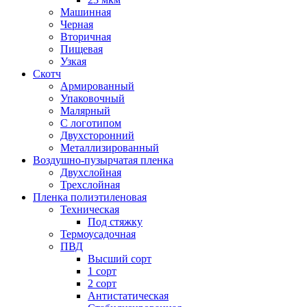
Машинная
Черная
Вторичная
Пищевая
Узкая
Скотч
Армированный
Упаковочный
Малярный
С логотипом
Двухсторонний
Металлизированный
Воздушно-пузырчатая пленка
Двухслойная
Трехслойная
Пленка полиэтиленовая
Техническая
Под стяжку
Термоусадочная
ПВД
Высший сорт
1 сорт
2 сорт
Антистатическая