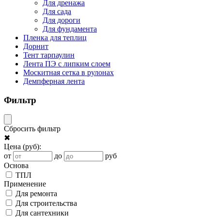
Для дренажа
Для сада
Для дороги
Для фундамента
Пленка для теплиц
Дорнит
Тент тарпаулин
Лента ПЭ с липким слоем
Москитная сетка в рулонах
Демпферная лента
Фильтр
Сбросить фильтр
✖
Цена
(руб)
:
от
до
руб
Основа
ТПЛ
Применение
Для ремонта
Для строительства
Для сантехники