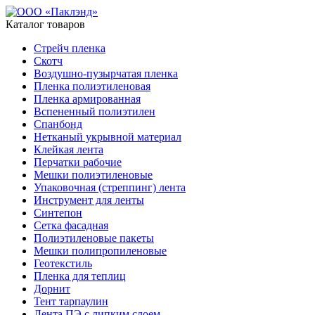
Каталог товаров
Стрейч пленка
Скотч
Воздушно-пузырчатая пленка
Пленка полиэтиленовая
Пленка армированная
Вспененный полиэтилен
Спанбонд
Нетканый укрывной материал
Клейкая лента
Перчатки рабочие
Мешки полиэтиленовые
Упаковочная (стреппинг) лента
Инструмент для ленты
Синтепон
Сетка фасадная
Полиэтиленовые пакеты
Мешки полипропиленовые
Геотекстиль
Пленка для теплиц
Дорнит
Тент тарпаулин
Лента ПЭ с липким слоем